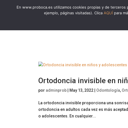
En www.proboca.es utilizamos cookies propias y de terceros pa
ejemplo, páginas visitadas). Clica
AQUÍ
para más
Ortodoncia invisible en n
por
adminprob
|
May 13, 2022
|
Odontología
,
Or
La ortodoncia invisible proporciona una sonrisa
ortodoncia en adultos cada vez es más aceptad
o adolescentes. En cualquier...