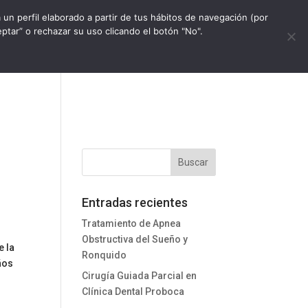
un perfil elaborado a partir de tus hábitos de navegación (por
tar” o rechazar su uso clicando el botón "No".
Entradas recientes
Tratamiento de Apnea
Obstructiva del Sueño y
e la
Ronquido
ños
Cirugía Guiada Parcial en
Clínica Dental Proboca