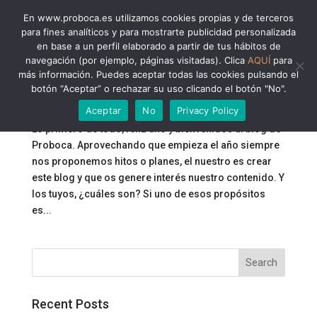
En www.proboca.es utilizamos cookies propias y de terceros
para fines analíticos y para mostrarte publicidad personalizada
en base a un perfil elaborado a partir de tus hábitos de
navegación (por ejemplo, páginas visitadas). Clica
AQUÍ
para
más información. Puedes aceptar todas las cookies pulsando el
Propósito 2022: Salud dental en 6 pasos
botón “Aceptar” o rechazar su uso clicando el botón "No".
by
Clínica Proboca
|
Jan 10, 2022
|
Consejo de Dentista
Aceptar
No
Privacy Policy
Lo primero de todo, feliz año y bienvenidos al blog de
Proboca. Aprovechando que empieza el año siempre
nos proponemos hitos o planes, el nuestro es crear
este blog y que os genere interés nuestro contenido. Y
los tuyos, ¿cuáles son? Si uno de esos propósitos
es...
Recent Posts